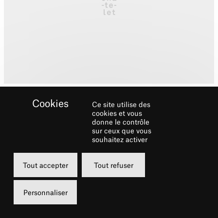
Ce site utilise des
cookies et vous
donne le contrôle
sur ceux que vous
souhaitez activer
Biographie
Tout accepter
Tout refuser
Né en 1965, à Lyon,
Philippe Bérodot
a suivi
une formation musicale au Studio des
Personnaliser
Variétés (école de la SACEM) en 1986/1987,
puis en 1989 il entre à l’Ecole Nationale