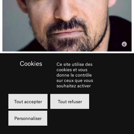
Ce site utilise des
cookies et vous
donne le contrôle
Alexandrivore
sur ceux que vous
souhaitez activer
Biographie
Tout accepter
Tout refuser
Damien Bigourdan se passionne à la fois
Personnaliser
pour le chant, la mise en scène et le théâtre.
Formé au cours Florent auprès notamment