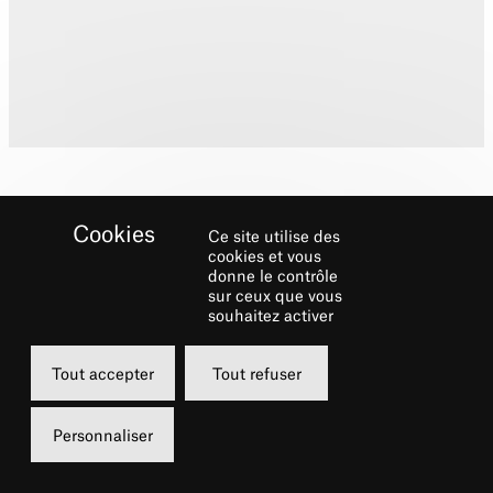
Ce site utilise des
cookies et vous
donne le contrôle
sur ceux que vous
Biographie
souhaitez activer
Née en 1976 à Belgrade,
Lidija Bizjak
fait ses
Tout accepter
Tout refuser
études au CNSMD de Paris avec Jacques
Rouvier et Maurice Bourgue et se
Personnaliser
perfectionne ensuite avec Ferenc Rados,
Murray Perahia, Léon Fleisher, Arie Vardi.