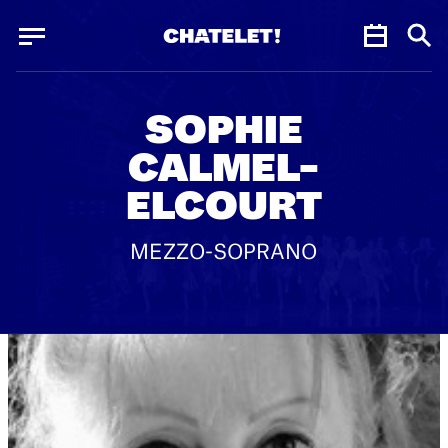
Panneau de gestion des cookies
Panneau de gestion des cookies
SOPHIE
CALMEL-
ELCOURT
MEZZO-SOPRANO