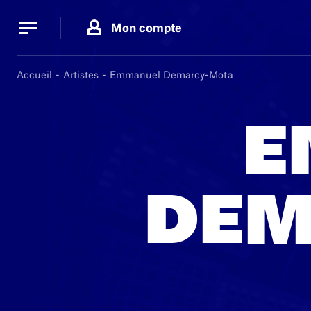
Panneau de gestion des cookies
Panneau de gestion des cookies
Mon compte
Accueil
Artistes
Emmanuel Demarcy-Mota
E
DEM