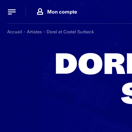
Panneau de gestion des cookies
Panneau de gestion des cookies
Mon compte
Accueil
Artistes
Dorel et Costel Surbeck
DORE