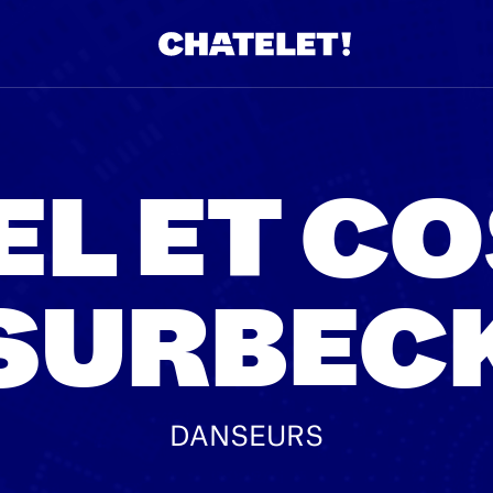
L ET C
SURBEC
DANSEURS