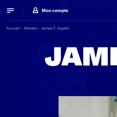
Panneau de gestion des cookies
Panneau de gestion des cookies
Mon compte
Accueil
Artistes
James F. Ingalls
JAME