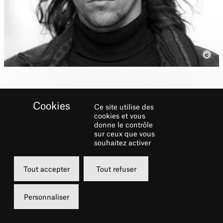
Ce site utilise des
cookies et vous
donne le contrôle
sur ceux que vous
Biographie
souhaitez activer
Pierre Lebon débute sur scène à l’âge de
Tout accepter
Tout refuser
huit ans et interprète des rôles solistes à
l’Opéra de Paris et sur des scènes
Personnaliser
internationales. Il est diplômé de l’École
Nationale supérieure des Beaux-Arts de Lyon