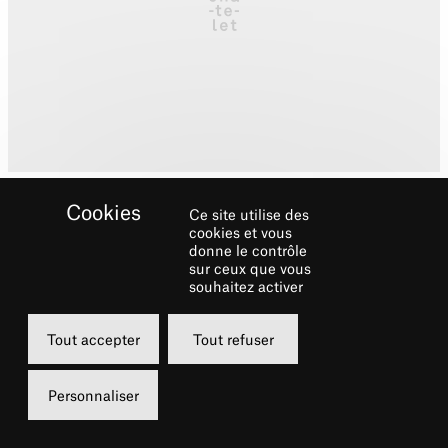
Ce site utilise des
cookies et vous
donne le contrôle
sur ceux que vous
souhaitez activer
Biographie
Tout accepter
Tout refuser
Lasseindra Ninja, mère de la House of Ninja,
est née à New-York et découvre la Ballroom
Personnaliser
Scene de Harlem – dont le Voguing est une
composante – à l’âge de 13 ans. Un club, le