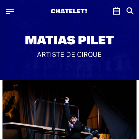
Panneau de gestion des cookies
Panneau de gestion des cookies
MATIAS PILET
ARTISTE DE CIRQUE