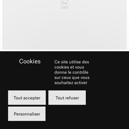
Ce site utilise des
cookies et vous
donne le contrôle
sur ceux que vous
souhaitez activer
Biographie
Tout accepter
Tout refuser
Dimitri Vassilakis commence ses études
musicales à Athènes, où il est né en 1967. Il
Personnaliser
poursuit ses études au Conservatoire de Paris
(CNSMDP), où il obtient les Premiers Prix de