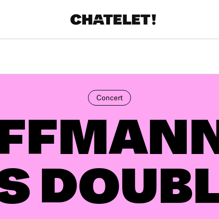
R.
A
Concert
FFMANN
S DOUB