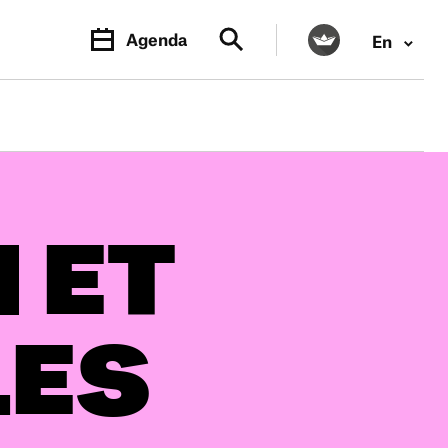
Agenda
En
PR.
M
 ET
LES