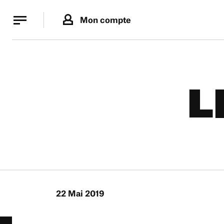
Panneau de gestion des cookies
Panneau de gestion des cookies
Mon compte
L
22 Mai 2019