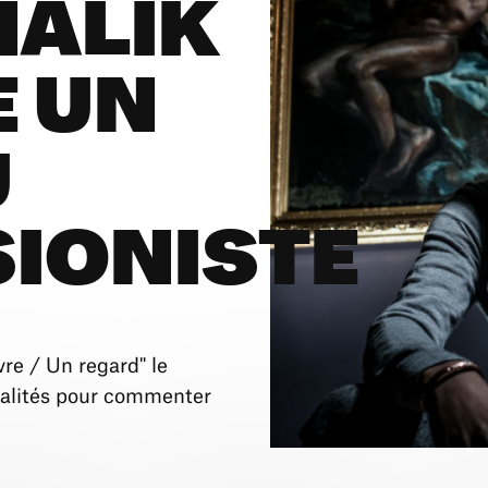
MALIK
E UN
U
IONISTE
re / Un regard" le
nalités pour commenter