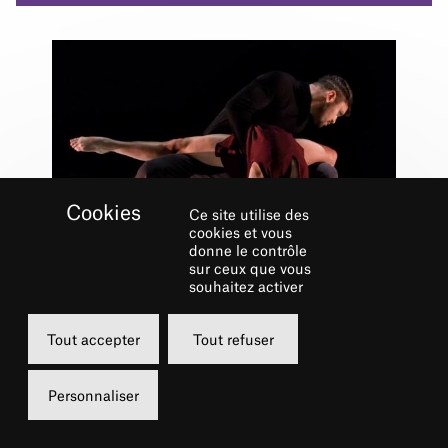
Ce site utilise des
cookies et vous
donne le contrôle
sur ceux que vous
souhaitez activer
23 Sept. 2024
Danse
Tout accepter
Tout refuser
BALLETS JAZZ
MONTREAL
Personnaliser
Fondée en 1972 par Geneviève Salbaing, Eva
Von Gencsy et Eddy Toussaint, Ballets Jazz