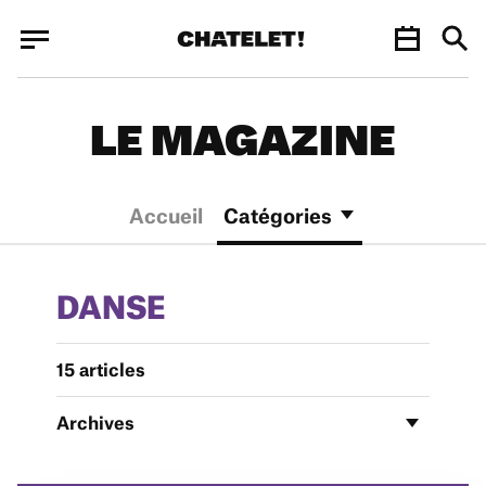
Panneau de gestion des cookies
Panneau de gestion des cookies
LE MAGAZINE
Accueil
Catégories
DANSE
15 articles
Archives