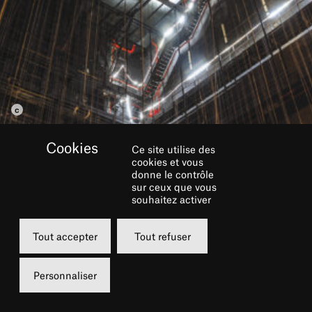
Ce site utilise des
cookies et vous
donne le contrôle
sur ceux que vous
souhaitez activer
TRANSITION
Tout accepter
Tout refuser
ENVIRONNEMENTALE
Personnaliser
Le Collectif 17h25 est composé du Théâtre du
Châtelet, du Festival d’Aix-en-Provence, de