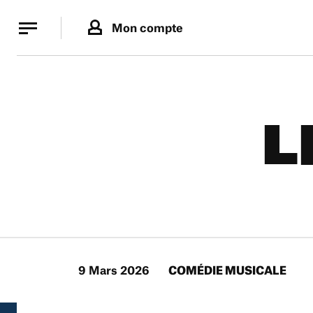
Panneau de gestion des cookies
Panneau de gestion des cookies
Mon compte
L
9 Mars 2026
COMÉDIE MUSICALE