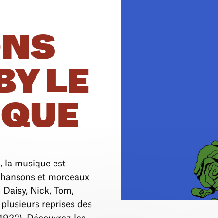
ONS
BY LE
IQUE
, la musique est
 chansons et morceaux
 Daisy, Nick, Tom,
à plusieurs reprises des
 1922). Découvrez-les