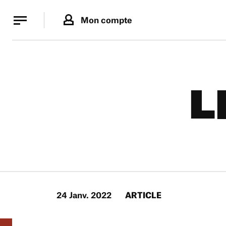
Panneau de gestion des cookies
Panneau de gestion des cookies
Mon compte
L
24 Janv. 2022
ARTICLE