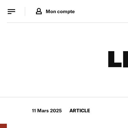
Panneau de gestion des cookies
Panneau de gestion des cookies
Mon compte
L
11 Mars 2025
ARTICLE