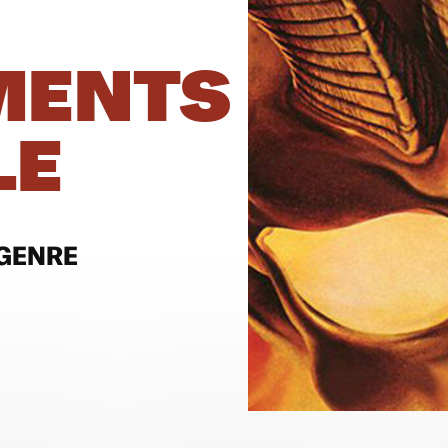
MENTS
LE
 GENRE