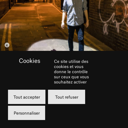
Ce site utilise des
cookies et vous
donne le contrôle
sur ceux que vous
souhaitez activer
‘Shadowing’ de Chomko & Rosier, permet
d’enregistrer et de reproduire les ombres de
Tout accepter
Tout refuser
ceux qui passent sous un réverbère.
Personnaliser
Lorsque le soleil se couche sur la ville, les réverbères