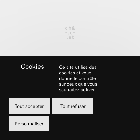
Ce site utilise des
cookies et vous
donne le contrôle
sur ceux que vous
souhaitez activer
La nouvelle saison de Variation, scénographié
par le collectif Parenthèse, a été tournée au
Tout accepter
Tout refuser
Théâtre du Châtelet. Cette création de
france.tv culturebox propose des lives
Personnaliser
voyageant entre musique électronique et