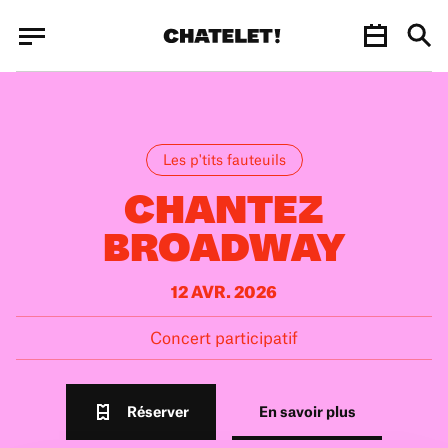
Panneau de gestion des cookies
Panneau de gestion des cookies
Les p'tits fauteuils
CHANTEZ
BROADWAY
12 AVR. 2026
Concert participatif
Réserver
En savoir plus