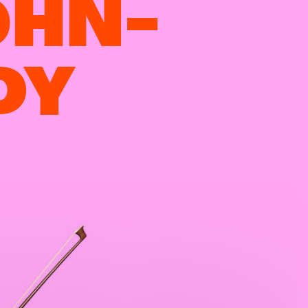
OHN-
DY