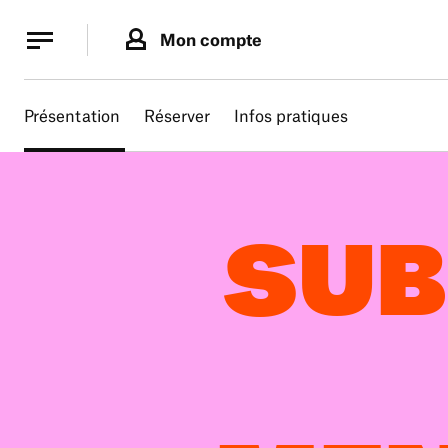
Panneau de gestion des cookies
Panneau de gestion des cookies
Mon compte
Présentation
Réserver
Infos pratiques
SUB