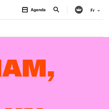
Agenda
Fr
IAM,