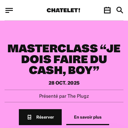
Panneau de gestion des cookies
Panneau de gestion des cookies
MASTERCLASS “JE
DOIS FAIRE DU
CASH, BOY”
28 OCT. 2025
Présenté par The Plugz
Réserver
En savoir plus