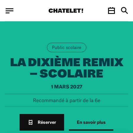
Panneau de gestion des cookies
Panneau de gestion des cookies
Public scolaire
LA DIXIÈME REMIX
– SCOLAIRE
1 MARS 2027
Recommandé à partir de la 6e
Réserver
En savoir plus