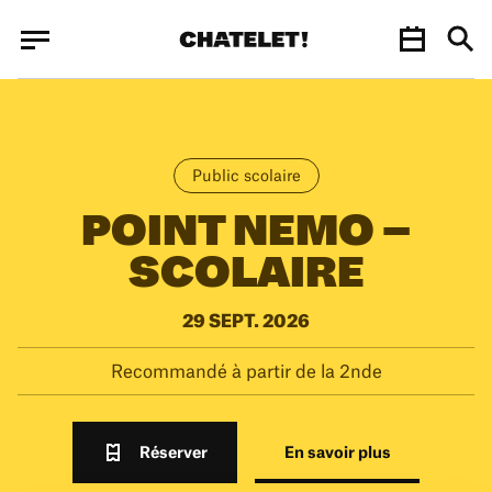
Panneau de gestion des cookies
Panneau de gestion des cookies
Public scolaire
POINT NEMO –
SCOLAIRE
29 SEPT. 2026
Recommandé à partir de la 2nde
Réserver
En savoir plus