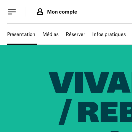
Panneau de gestion des cookies
Panneau de gestion des cookies
Mon compte
Présentation
Médias
Réserver
Infos pratiques
VIVA
/ RE