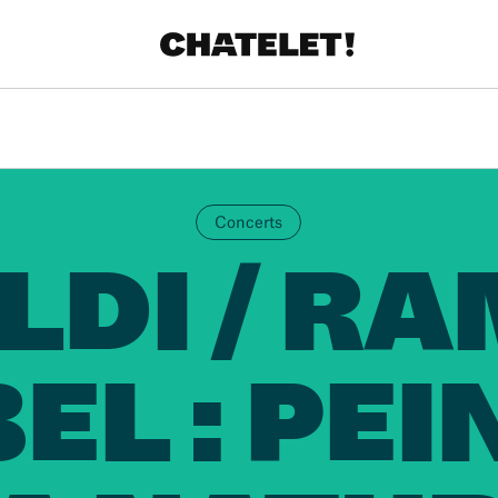
Concerts
LDI / R
BEL : PE