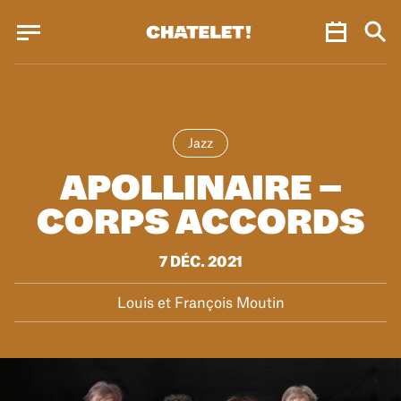
Panneau de gestion des cookies
Panneau de gestion des cookies
Jazz
APOLLINAIRE –
CORPS ACCORDS
7 DÉC. 2021
Louis et François Moutin