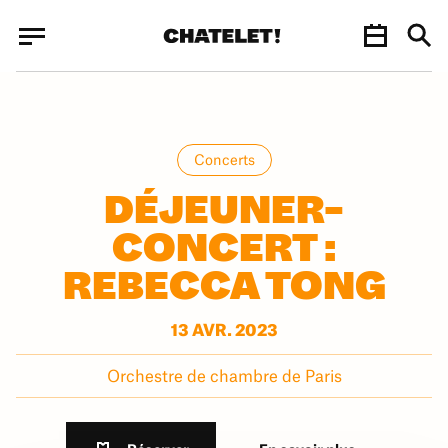
Panneau de gestion des cookies
Panneau de gestion des cookies
Concerts
DÉJEUNER-
CONCERT :
REBECCA TONG
13 AVR. 2023
Orchestre de chambre de Paris