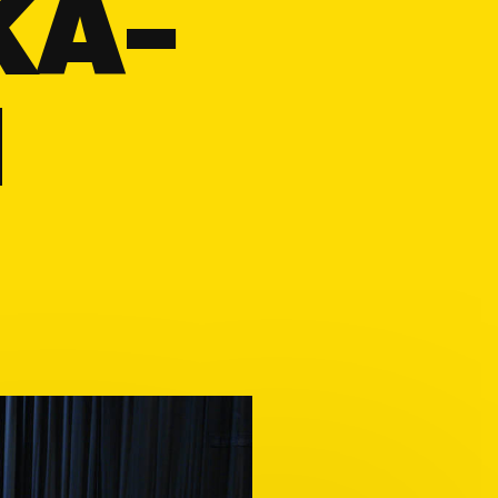
KA-
1