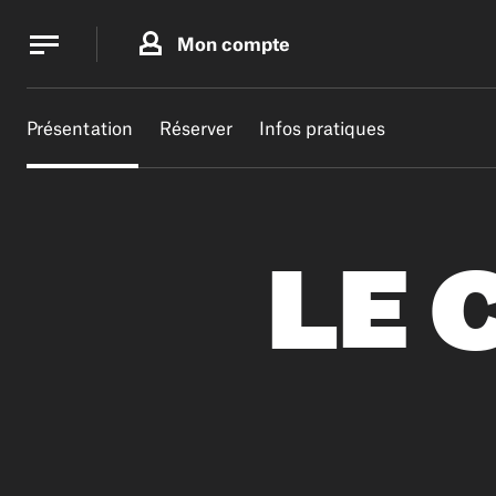
Panneau de gestion des cookies
Panneau de gestion des cookies
Mon compte
Présentation
Réserver
Infos pratiques
LE 