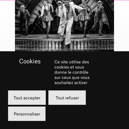
Ce site utilise des
Ateliers
cookies et vous
CLAQUETTES TOP
donne le contrôle
sur ceux que vous
HAT
souhaitez activer
3 MAI 2026
Tout accepter
Tout refuser
18h30
15 €
Personnaliser
Complet