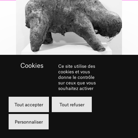
Ce site utilise des
Ateliers
cookies et vous
ATELIERS DE
donne le contrôle
sur ceux que vous
PERCUSSION
souhaitez activer
AFRICAINE –
Tout accepter
Tout refuser
DJEMBÉ
23 AVR.
Personnaliser
10h, 11h, 12h
Gratuit