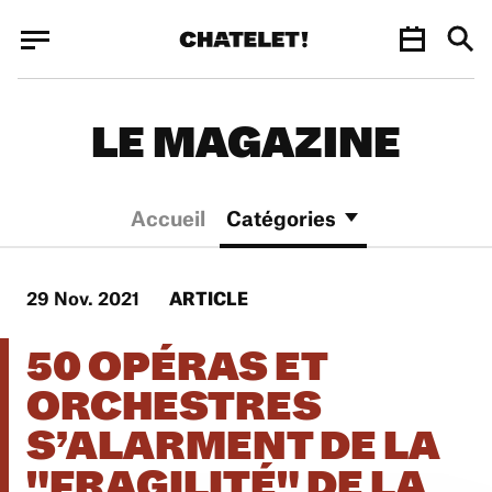
Panneau de gestion des cookies
Panneau de gestion des cookies
LE MAGAZINE
Accueil
Catégories
29 Nov. 2021
ARTICLE
50 OPÉRAS ET
ORCHESTRES
S’ALARMENT DE LA
"FRAGILITÉ" DE LA