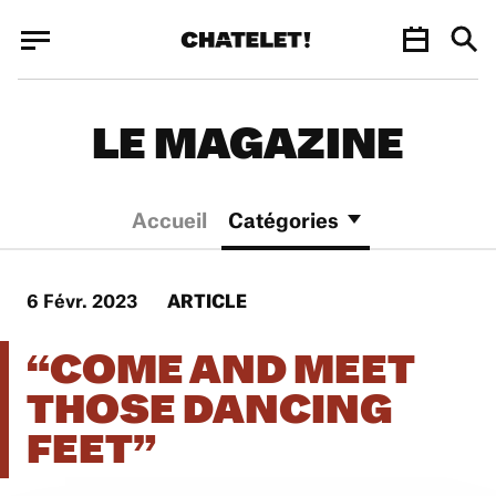
Panneau de gestion des cookies
Panneau de gestion des cookies
LE MAGAZINE
Accueil
Catégories
6 Févr. 2023
ARTICLE
“COME AND MEET
THOSE DANCING
FEET”