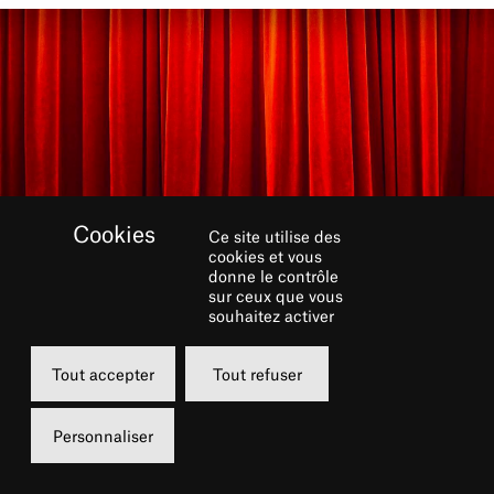
Ce site utilise des
cookies et vous
donne le contrôle
sur ceux que vous
souhaitez activer
Tout accepter
Tout refuser
CINQ, SIX, SEPT, HUIT !
Personnaliser
Par Isabelle Wolgust, autrice du Dictionnaire