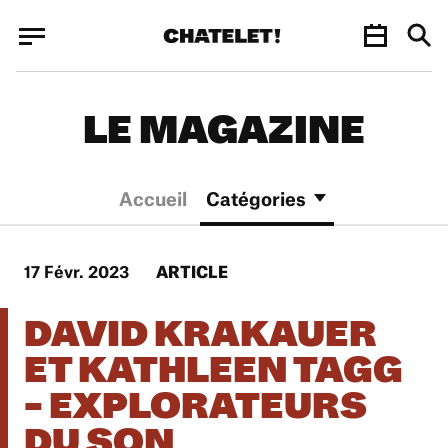
Panneau de gestion des cookies
Panneau de gestion des cookies
LE MAGAZINE
Accueil
Catégories
17 Févr. 2023
ARTICLE
DAVID KRAKAUER
ET KATHLEEN TAGG
- EXPLORATEURS
DU SON