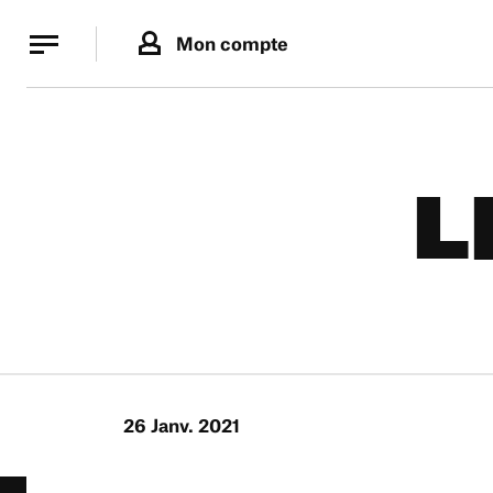
Panneau de gestion des cookies
Panneau de gestion des cookies
Mon compte
L
26 Janv. 2021