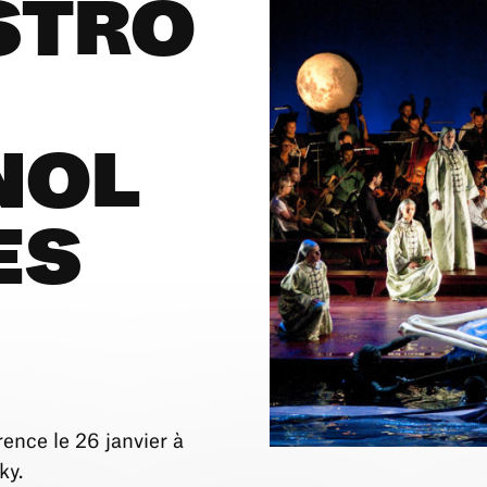
STRO
NOL
ES
ence le 26 janvier à
ky.