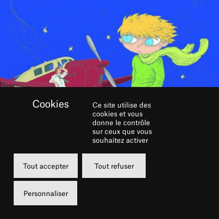
Ce site utilise des
cookies et vous
donne le contrôle
sur ceux que vous
souhaitez activer
Tout accepter
Tout refuser
PAR MAXIME ROVÈRE
Personnaliser
Découvrez comment la célèbre silhouette du
Petit Prince est devenue indissociable de la