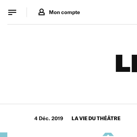
Panneau de gestion des cookies
Panneau de gestion des cookies
Mon compte
L
4 Déc. 2019
LA VIE DU THÉÂTRE