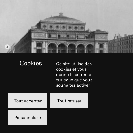
Ce site utilise des
cookies et vous
donne le contrôle
sur ceux que vous
souhaitez activer
Remontons le temps avec #TchatArchive ! A
chaque date anniversaire, nous publierons une
Tout accepter
Tout refuser
anecdote, une illustration, une information sur
une première... La petite et la grande histoire,
Personnaliser
au jour le jour.