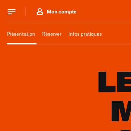
Panneau de gestion des cookies
Panneau de gestion des cookies
Mon compte
Présentation
Réserver
Infos pratiques
L
M