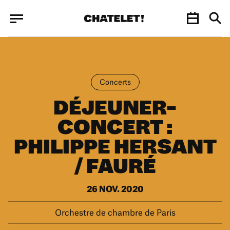
Panneau de gestion des cookies
Panneau de gestion des cookies
Concerts
DÉJEUNER-
CONCERT :
PHILIPPE HERSANT
/ FAURÉ
26 NOV. 2020
Orchestre de chambre de Paris