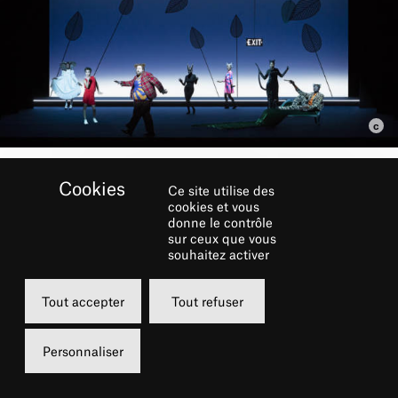
Ce site utilise des
RÉSERVER
cookies et vous
donne le contrôle
sur ceux que vous
souhaitez activer
Samedi
Dimanche
30 octobre 2021
31 octobre 202
Tout accepter
Tout refuser
20h00
15h00
Grande Salle
Grande Salle
Personnaliser
de 5 à 36 €
de 5 à 36 €