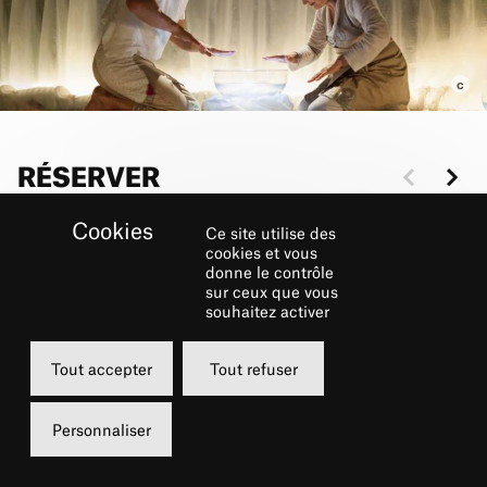
RÉSERVER
Ce site utilise des
Dimanche
Dimanche
cookies et vous
donne le contrôle
04 juin 2023
04 juin 2023
sur ceux que vous
11h00
15h00
souhaitez activer
Grand Foyer
Grand Foyer
Tout accepter
Tout refuser
de 6 à 12 €
de 6 à 12 €
Personnaliser