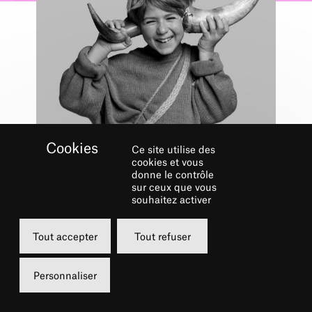
Ce site utilise des
Public scolaire
cookies et vous
LES DEUX
donne le contrôle
sur ceux que vous
PÊCHEURS –
souhaitez activer
SCOLAIRE
Tout accepter
Tout refuser
22 JUIN 2026
Personnaliser
10h
8 €