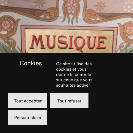
Ce site utilise des
cookies et vous
donne le contrôle
sur ceux que vous
souhaitez activer
Tout accepter
Tout refuser
« Une insulte au bon goût et au bon sens ! »
Créé au Châtelet le 18 mai 1917, Parade
Personnaliser
provoqua une véritable tempête le soir de la
première.