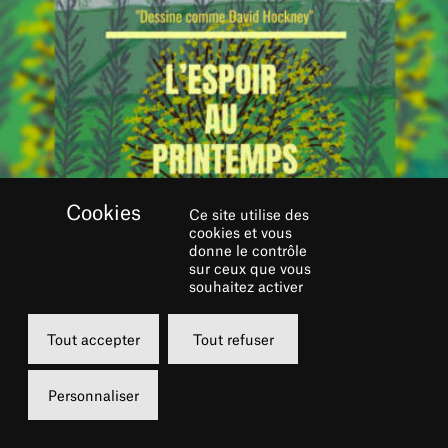
Ce site utilise des
cookies et vous
donne le contrôle
sur ceux que vous
souhaitez activer
Tout accepter
Tout refuser
EXPOSITION AU CHÂTELET DU 11
AU 20 SEPTEMBRE 2020
Personnaliser