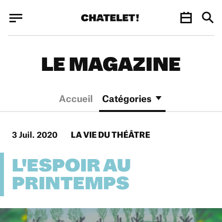
Panneau de gestion des cookies
Panneau de gestion des cookies
LE MAGAZINE
Accueil
Catégories
3 Juil. 2020
LA VIE DU THÉÂTRE
L'ESPOIR AU
PRINTEMPS