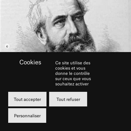
Ce site utilise des
cookies et vous
donne le contrôle
sur ceux que vous
souhaitez activer
ARCHITECTE DU MOBILIER
Tout accepter
Tout refuser
URBAIN DE PARIS SOUS LE
SECOND EMPIRE
Personnaliser