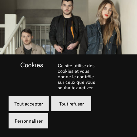
Ce site utilise des
cookies et vous
donne le contrôle
sur ceux que vous
souhaitez activer
Tout accepter
Tout refuser
Au printemps prochain, la scène du Châtelet
accueillera deux figures majeures d’une
Personnaliser
création contemporaine qui se joue des
frontières artistiques et des disciplines. Erwan