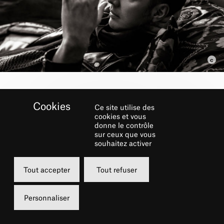
RÉSERVER
Ce site utilise des
cookies et vous
donne le contrôle
Mercredi
sur ceux que vous
souhaitez activer
20 mai 2020
20h00
Tout accepter
Tout refuser
Grande Salle
Personnaliser
Carte soliste
Carte tandem