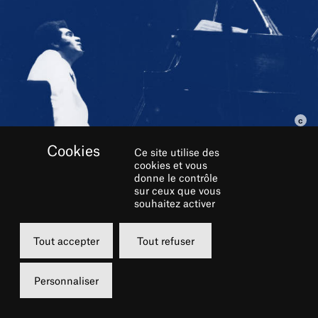
Ce site utilise des
cookies et vous
RÉSERVER
donne le contrôle
sur ceux que vous
souhaitez activer
Lundi
Tout accepter
Tout refuser
07 février 2022
20h00
Personnaliser
Grande Salle