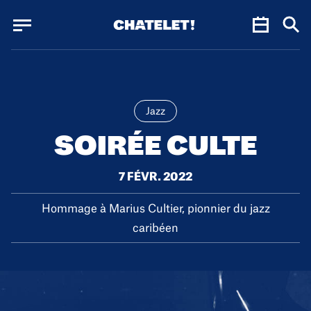
Panneau de gestion des cookies
Panneau de gestion des cookies
Jazz
SOIRÉE CULTE
7 FÉVR. 2022
Hommage à Marius Cultier, pionnier du jazz
caribéen